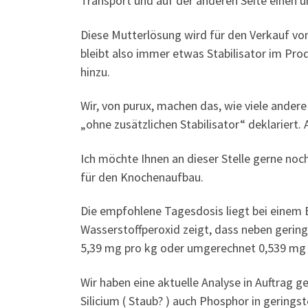
Transport und auf der anderen Seite einen 
Diese Mutterlösung wird für den Verkauf v
bleibt also immer etwas Stabilisator im Pro
hinzu.
Wir, von purux, machen das, wie viele ander
„ohne zusätzlichen Stabilisator“ deklariert
Ich möchte Ihnen an dieser Stelle gerne noc
für den Knochenaufbau.
Die empfohlene Tagesdosis liegt bei einem E
Wasserstoffperoxid zeigt, dass neben gering
5,39 mg pro kg oder umgerechnet 0,539 mg 
Wir haben eine aktuelle Analyse in Auftrag g
Silicium ( Staub? ) auch Phosphor in gerings