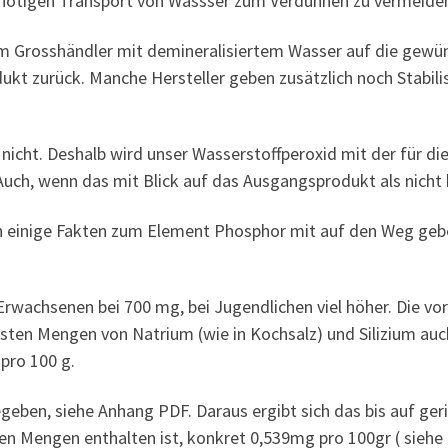
unötigen Transport von Wassser zum Verdünnen zu vermeide
om Grosshändler mit demineralisiertem Wasser auf die gewü
dukt zurück. Manche Hersteller geben zusätzlich noch Stabili
e nicht. Deshalb wird unser Wasserstoffperoxid mit der für d
. Auch, wenn das mit Blick auf das Ausgangsprodukt als nicht
h einige Fakten zum Element Phosphor mit auf den Weg geben
rwachsenen bei 700 mg, bei Jugendlichen viel höher. Die vo
sten Mengen von Natrium (wie in Kochsalz) und Silizium auc
pro 100 g.
egeben, siehe Anhang PDF. Daraus ergibt sich das bis auf ger
ten Mengen enthalten ist, konkret 0,539mg pro 100gr ( siehe